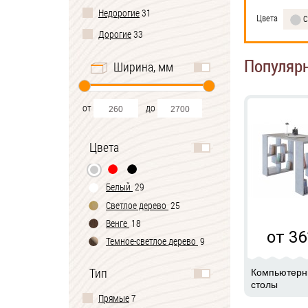
Недорогие
31
Цвета
С
Дорогие
33
Популяр
Ширина, мм
от
до
Цвета
Белый
29
Светлое дерево
25
Венге
18
от 36
Темное-cветлое дерево
9
Черно-белый
2
Тип
Компьютер
столы
Прямые
7