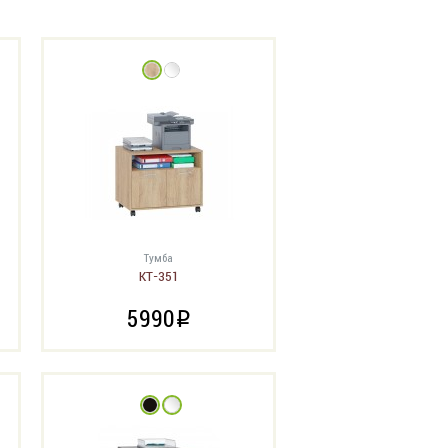
Тумба
КТ-351
5990
i