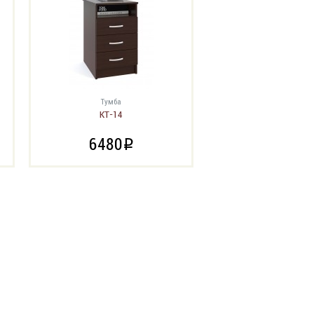
Тумба
КТ-14
6480
i