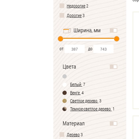
Недорогие
2
Дорогие
3
Ширина, мм
от
до
Цвета
Белый
7
Венге
4
Светлое дерево
3
Темное-cветлое дерево
1
Материал
Дерево
3