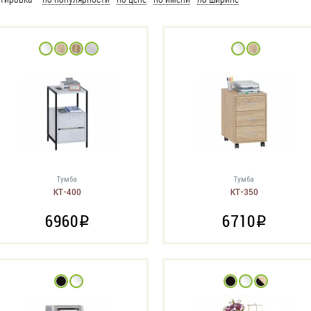
Тумба
Тумба
КТ-400
КТ-350
6960
6710
i
i