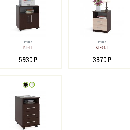
Тумба
Тумба
КТ-11
КТ-09.1
5930
3870
i
i