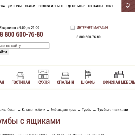
РКА
ДИЛЕРАМ
СТАТЬИ
ВОЗВРАТ И ОБМЕН
ГДЕ КУПИТЬ?
КОНТАКТЫ
СОУТ
Ежедневно с 9:00 до 21:00
ИНТЕРНЕТ-МАГАЗИН
8 800 600-76-80
8 800 600-76-80
АЯ
ГОСТИНАЯ
КУХНЯ
СПАЛЬНЯ
ШКАФЫ
ОФИСНАЯ МЕБЕЛ
рика Сокол
→
Каталог мебели
→
Мебель для дома
→
Тумбы
→ Тумбы с ящиками
умбы с ящиками
тировка
по популярности
по цене
по имени
по ширине