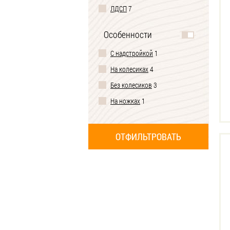
ЛДСП
7
Особенности
С надстройкой
1
На колесиках
4
Без колесиков
3
На ножках
1
2 ящика
2
3 ящика
3