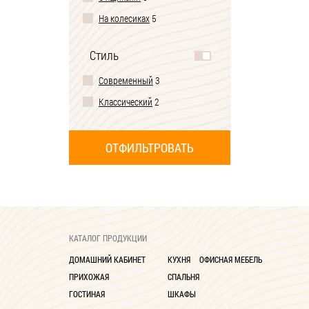
На колесиках
5
Без надстройки
4
Стиль
С одним зеркалом
4
Современный
3
С полками
2
Классический
2
КАТАЛОГ ПРОДУКЦИИ
ДОМАШНИЙ КАБИНЕТ
КУХНЯ
ОФИСНАЯ МЕБЕЛЬ
ПРИХОЖАЯ
СПАЛЬНЯ
ГОСТИНАЯ
ШКАФЫ