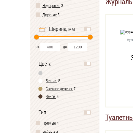
Журналь
Недорогие
3
Дорогие
5
Ширина, мм
Жур
от
до
Цвета
Белый
8
Светлое дерево
7
Венге
4
Тип
Туалетны
Прямые
4
Чайные
4