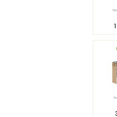
Пис
1
Ра