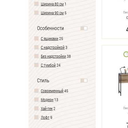
Ширина 80 см
1
Ширина 90 см
5
Пис
Ширина 120 см
12
Особенности
Ширина 130 см
4
С ящиками
25
Ширина 140 см
3
С надстройкой
3
Ширина 150 см
2
Без надстройки
38
С тумбой
24
На колесиках
2
Стиль
На ножках
12
Современный
45
С металлическими
ножками
12
Модерн
13
С полками
20
Хай-тек
2
Пис
Со стеллажом
4
Лофт
9
Скандинавский
3