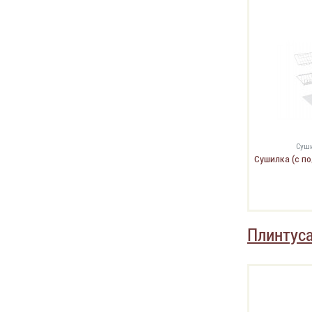
Суши
Сушилка (с п
Плинтус