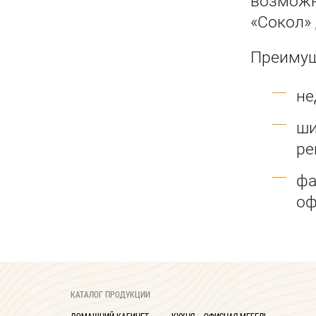
возможн
«Сокол»
Преимущ
не
ши
ре
фа
оф
КАТАЛОГ ПРОДУКЦИИ