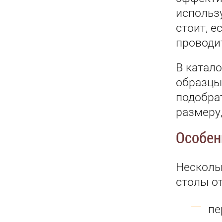
использ
стоит, 
проводи
В катал
образцы
подобра
размеру,
Особен
Несколь
столы о
пе