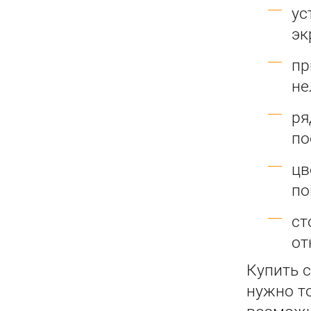
ус
эк
пр
не
ря
по
цв
по
ст
от
Купить с
нужно т