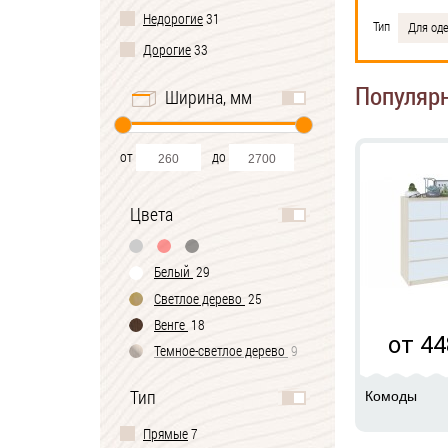
Недорогие
31
Тип
Для од
Дорогие
33
Популяр
Ширина, мм
от
до
Цвета
Белый
29
Светлое дерево
25
Венге
18
от 44
Темное-cветлое дерево
9
Черно-белый
2
Тип
Комоды
Прямые
7