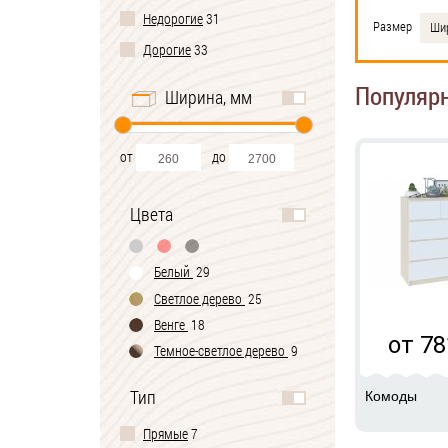
Недорогие
31
Размер
Ши
Дорогие
33
Популяр
Ширина, мм
от
до
Цвета
Белый
29
Светлое дерево
25
Венге
18
от 78
Темное-cветлое дерево
9
Черно-белый
2
Тип
Комоды
Прямые
7