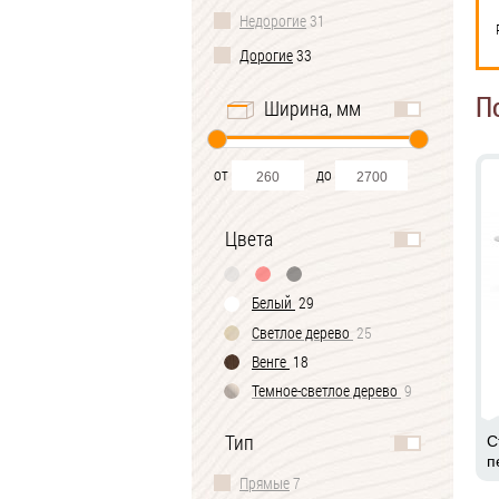
Недорогие
31
Дорогие
33
П
Ширина, мм
от
до
Цвета
Белый
29
Светлое дерево
25
Венге
18
Темное-cветлое дерево
9
Черно-белый
2
Тип
С
п
Прямые
7