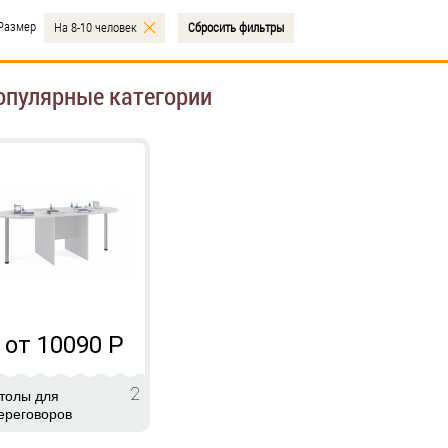
Размер
На 8-10 человек
Сбросить фильтры
опулярные категории
от 10090
Р
2
толы для
ереговоров