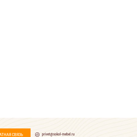
АТНАЯ СВЯЗЬ
privet@sokol-mebel.ru