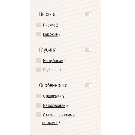
Ширина 80 см
3
Высота
Ширина 90 см
3
Низкие
2
Ширина 120 см
3
Высокие
2
Ширина 140 см
3
Двухдверные
2
Глубина
Ширина 150 см
2
Неглубокие
2
Ширина 2 метра
2
Глубокие
1
Низкие
1
Высокие
1
Особенности
Трехдверные
1
С ящиками
9
Одноместные
1
На колесиках
5
Двухместные
1
С металлическими
Ширина 130 см
1
ножками
5
Ширина 160 см
1
С полками
5