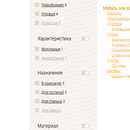
Трансформер
6
Мебель для д
Угловые
4
Комоды
Прихожие в 
Открытые
3
Столики
Журнальные
Закрытые
3
Столы
Характеристика
Компьютерн
Раскладные
2
Кухонные с
Модульные
1
Книжные
2
Письменные
Столы-книж
Немодульные
1
Раздвижные
1
Тумбы
ТВ-тумбы
Складные
1
Шкафы
Назначение
Простые
1
Шкафы-куп
В прихожую
3
Разделители
1
Для гостиной
3
Напольные
1
Для спальни
2
Скамья
1
Для офиса
2
Модульные
1
Для школьников
2
Кофейные
1
Материал
Для дома
1