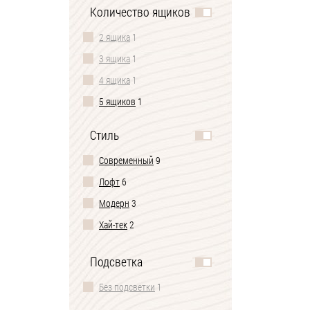
Ширина 180 см
1
Количество ящиков
С полочкой
4
На 2-4 человека
1
На ножках
4
2 ящика
1
На 6-8 человек
1
С зеркалом
3
3 ящика
1
На 8-10 человек
1
С надстройкой
3
4 ящика
1
Для маленькой кухни
1
С тумбой
3
5 ящиков
1
Глубина до 35 см
1
С сиденьем
2
Стиль
Глубина до 40 см
1
Без надстройки
2
Глубина до 45 см
1
Современный
9
2 ящика
2
Глубина до 50 см
1
Лофт
6
Со стеллажом
2
Ширина до 80 см
1
Модерн
3
С открытой вешалкой
1
Ширина до 90 см
1
Хай-тек
2
Со шкафом
1
Ширина до 100 см
1
Классический
1
Без колесиков
1
Подсветка
Ширина до 110 см
1
Скандинавский
1
С мягким сиденьем
1
Ширина до 120 см
1
Без подсветки
1
Откидные
1
Ширина до 130 см
1