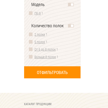
3 ящика
1
Модель
Ширина до 140 см
1
Со стеклом
1
ПК-9
1
Ширина до 150 см
1
С одной ножкой
1
Ширина до 160 см
1
С обувницей
1
Количество полок
Ширина до 170 см
1
Со штангой
1
2 полки
1
Ширина до 180 см
1
С распашным шкафом
1
5 полок
1
Ширина 60 см
1
С дверцами
1
От 6 до 8 полок
1
Глубина до 30 см
1
С одним зеркалом
1
Больше 8 полок
1
Без зеркала
1
Без ручек
1
Без шкафа
1
Со скрытым креплением
1
Со столиком
1
КАТАЛОГ ПРОДУКЦИИ