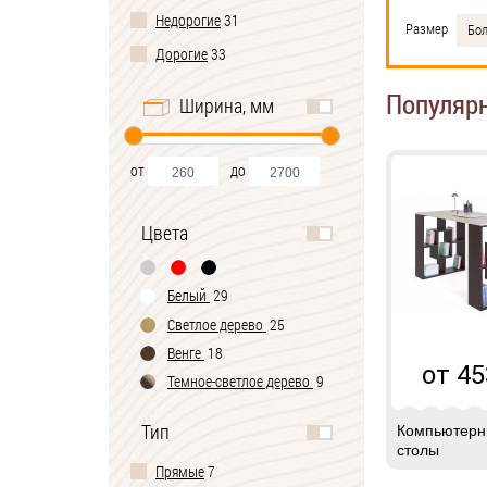
Недорогие
31
Размер
Бо
Дорогие
33
Популяр
Ширина, мм
от
до
Цвета
Белый
29
Светлое дерево
25
Венге
18
от 45
Темное-cветлое дерево
9
Черно-белый
2
Тип
Компьютер
столы
Прямые
7