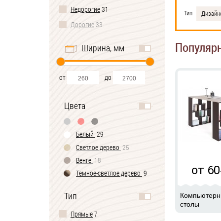
Недорогие
31
Тип
Дизайн
Дорогие
33
Популяр
Ширина, мм
от
до
Цвета
Белый
29
Светлое дерево
25
Венге
18
от 60
Темное-cветлое дерево
9
Черно-белый
2
Тип
Компьютер
столы
Прямые
7