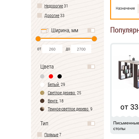
Недорогие
31
Назначение
Дорогие
33
Популяр
Ширина, мм
от
до
Цвета
Белый
29
Светлое дерево
25
Венге
18
от 33
Темное-cветлое дерево
9
Черно-белый
2
Тип
Письменны
столы
Прямые
7