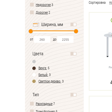
Сортировка
п
Недорогие
3
Дорогие
2
Ширина, мм
от
до
Цвета
Ра
Венге
5
Белый
3
Светлое дерево
3
Тип
Раскладные
7
Трансформер
5