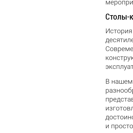
мероприя
Столы-к
История
десятиле
Совреме
констру
эксплуа
В нашем
разнооб
предста
изготов
достоин
и просто