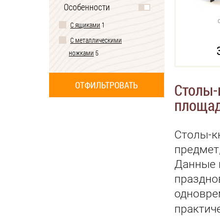
Особенности
С ящиками
1
С металлическими
ножками
5
Столы-
площа
Столы-к
предмет
Данные 
праздно
одновре
практич