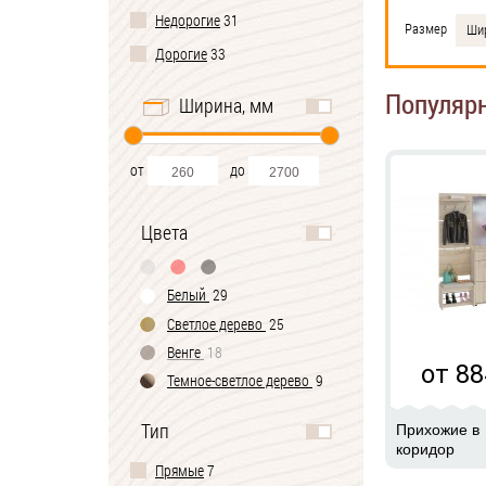
Недорогие
31
Размер
Шир
Дорогие
33
Популяр
Ширина, мм
от
до
Цвета
Белый
29
Светлое дерево
25
Венге
18
от 88
Темное-cветлое дерево
9
Черно-белый
2
Тип
Прихожие в
коридор
Прямые
7