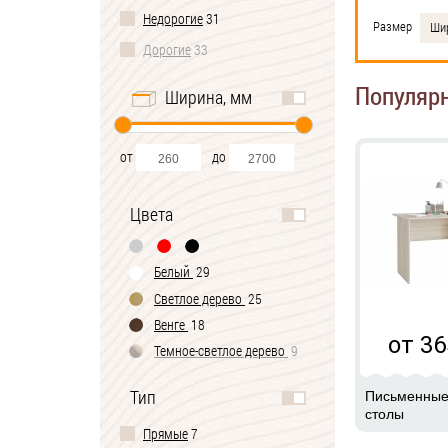
Недорогие
31
Размер
Шир
Дорогие
33
Популяр
Ширина, мм
от
до
Цвета
Белый
29
Светлое дерево
25
Венге
18
от 36
Темное-cветлое дерево
9
Черно-белый
2
Тип
Письменны
столы
Прямые
7