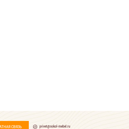
АТНАЯ СВЯЗЬ
privet@sokol-mebel.ru