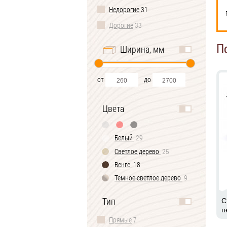
Недорогие
31
Дорогие
33
П
Ширина, мм
от
до
Цвета
Белый
29
Светлое дерево
25
Венге
18
Темное-cветлое дерево
9
Черно-белый
2
Тип
С
п
Прямые
7