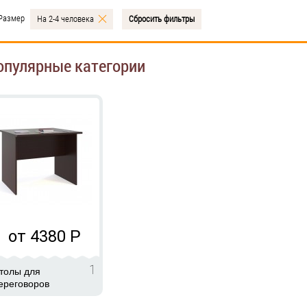
Размер
На 2-4 человека
Сбросить фильтры
опулярные категории
от 4380
Р
1
толы для
ереговоров