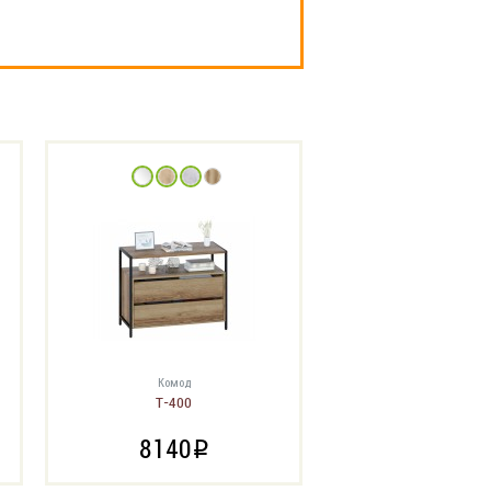
Комод
Т-400
8140
i