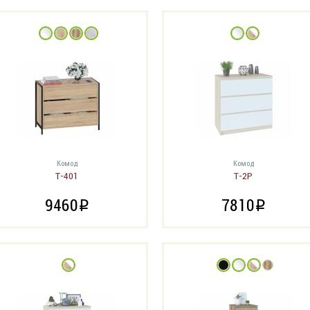
Комод
Комод
Т-401
Т-2Р
9460
7810
i
i