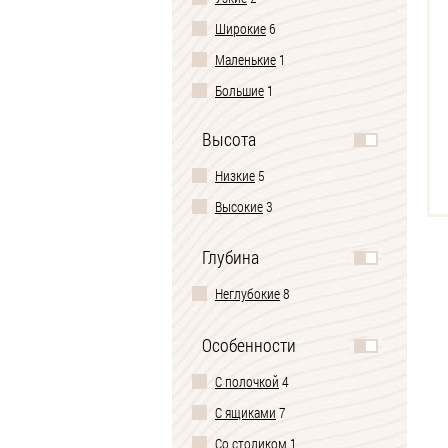
Широкие
6
Маленькие
1
Большие
1
Высота
Низкие
5
Высокие
3
Глубина
Неглубокие
8
Особенности
С полочкой
4
С ящиками
7
Со столиком
1