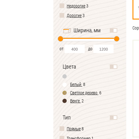
Недорогие
3
Дорогие
3
Сор
Ширина, мм
от
до
Цвета
Белый
8
Светлое дерево
6
Венге
2
Тип
Прямые
8
Трансформер
1