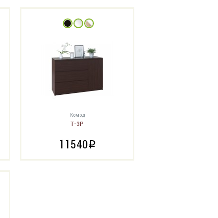
Комод
Т-3Р
11540
i