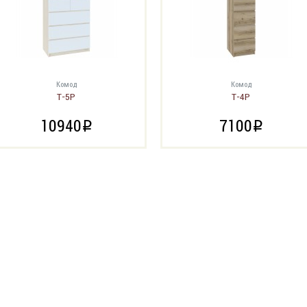
Комод
Комод
Т-5Р
Т-4Р
10940
7100
i
i