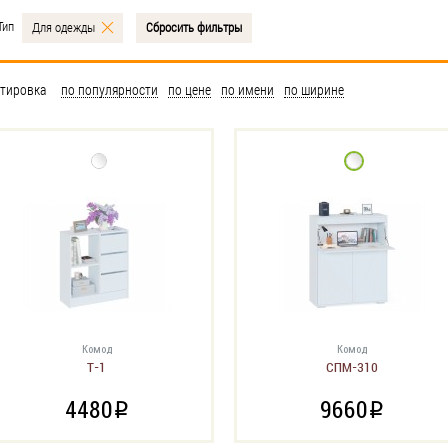
Тип
Для одежды
Сбросить фильтры
тировка
по популярности
по цене
по имени
по ширине
Комод
Комод
Т-1
СПМ-310
4480
9660
i
i