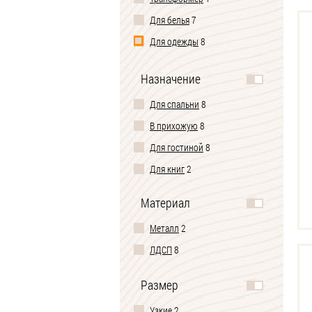
Для белья
7
Для одежды
8
Под телевизор
5
Назначение
Туалетный комод-столик
1
Для спальни
8
В прихожую
8
Для гостиной
8
Для книг
2
Материал
Металл
2
ЛДСП
8
Размер
Узкие
2