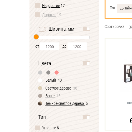
Недорогие
17
Тип
Дизайн
Дорогие
19
Сортировка
п
Ширина, мм
от
до
Цвета
Белый
43
Светлое дерево
36
Венге
15
Темное-cветлое дерево
6
Пис
Черно-белый
1
Тип
Угловые
6