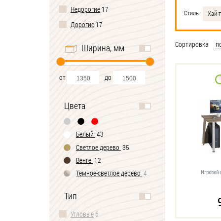
Недорогие
17
Стиль
Хай-
Дорогие
17
Сортировка
п
Ширина, мм
от
до
Цвета
Белый
43
Светлое дерево
35
Венге
12
Темное-cветлое дерево
4
Игровой
Черно-белый
1
Тип
Угловые
6