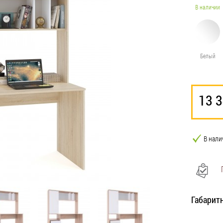
В наличии
Белый
13 
В нали
Габарит