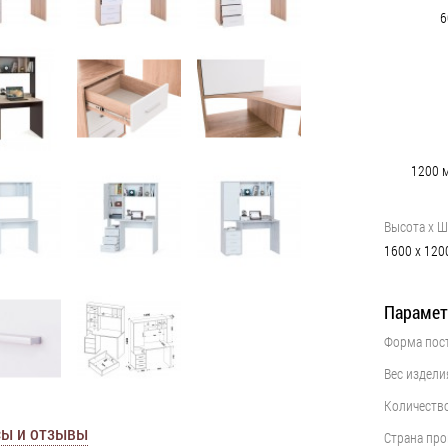
6
1200
Высота х Ш
1600
х
120
Парамет
Форма пос
••••••••••••••••••••••••••••••••••••••••
Вес издели
••••••••••••••••••••••••••••••••••••••••
Количеств
••••••••••••••••••••••••••••••••••••••••
ы и отзывы
Страна пр
••••••••••••••••••••••••••••••••••••••••