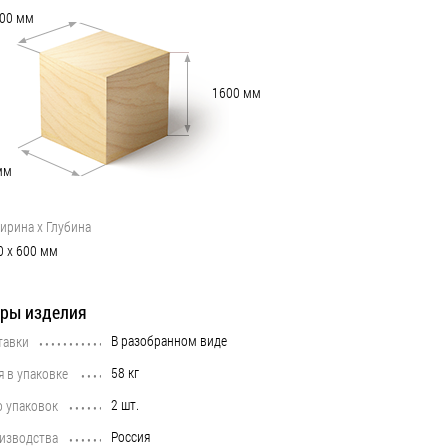
00
мм
1600
мм
мм
ирина х Глубина
0
х
600
мм
ры изделия
В разобранном виде
тавки
•••••••••••••••••••••••••••••••••••••••••••••••••••••••••••••••••••••••••••
58 кг
я в упаковке
•••••••••••••••••••••••••••••••••••••••••••••••••••••••••••••••••••••••••••
2 шт.
о упаковок
•••••••••••••••••••••••••••••••••••••••••••••••••••••••••••••••••••••••••••
Россия
оизводства
•••••••••••••••••••••••••••••••••••••••••••••••••••••••••••••••••••••••••••