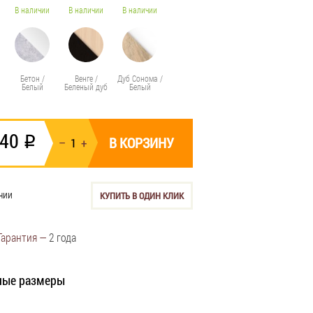
В наличии
В наличии
В наличии
Бетон /
Венге /
Дуб Сонома /
Белый
Беленый дуб
Белый
340
i
В КОРЗИНУ
чии
КУПИТЬ В ОДИН КЛИК
Гарантия —
2 года
ные размеры