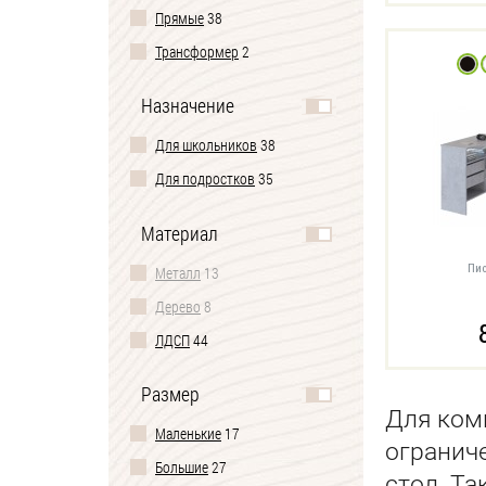
Прямые
38
Трансформер
2
Назначение
Для школьников
38
Для подростков
35
Материал
Пис
Металл
13
Дерево
8
ЛДСП
44
Размер
Для ком
Маленькие
17
огранич
Большие
27
стол. Та