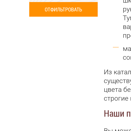
шк
ру
Ту
ва
пр
ма
со
Из ката
существ
цвета бе
строгие
Наши п
Вы може