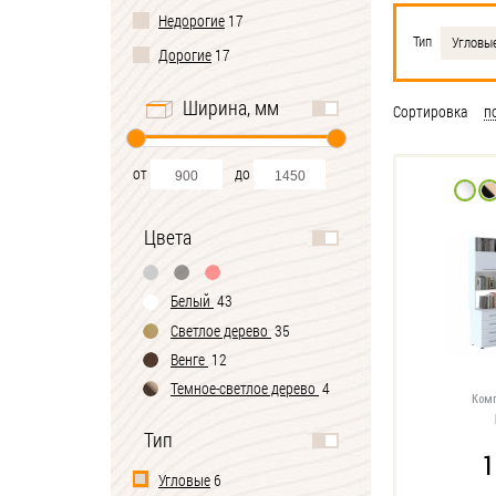
Недорогие
17
Тип
Угловы
Дорогие
17
Ширина, мм
Сортировка
п
от
до
Цвета
Белый
43
Светлое дерево
35
Венге
12
Темное-cветлое дерево
4
Комп
Черно-белый
1
Тип
1
Угловые
6