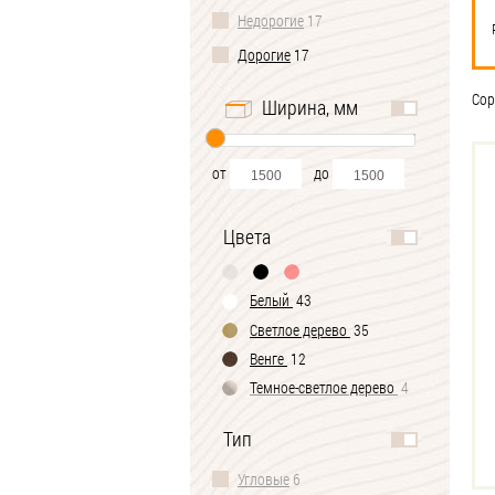
Недорогие
17
Дорогие
17
Сор
Ширина, мм
от
до
Цвета
Белый
43
Светлое дерево
35
Венге
12
Темное-cветлое дерево
4
Черно-белый
1
Тип
Угловые
6