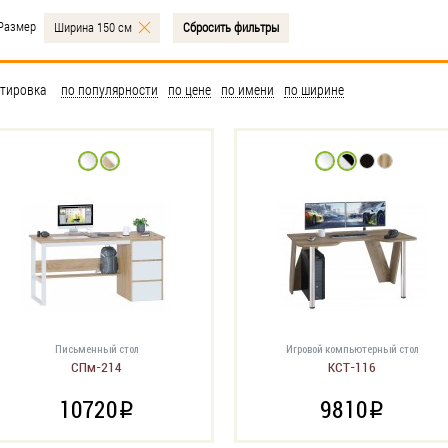
Размер
Ширина 150 см
Сбросить фильтры
тировка
по популярности
по цене
по имени
по ширине
Письменный стол
Игровой компьютерный стол
СПм-214
КСТ-116
10720
9810
i
i