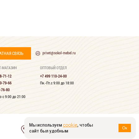
АТНАЯ СВЯЗЬ
privet@sokol-mebel.ru
Т-МАГАЗИН
ОПТОВЫЙ ОТДЕЛ
8-71-12
+7 499 110-24-00
0-79-66
Пн.-Пт.с 9:00 до 18:00
-76-80
 с 9:00 до 21:00
Мы используем
, чтобы
cookie
124482, г. Москва, г. Зеленоград,
Ок
сайт был удобным
Савёлкинский проезд, д. 4, оф. 1607