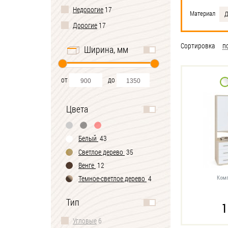
Недорогие
17
Материал
Д
Дорогие
17
Сортировка
п
Ширина, мм
от
до
Цвета
Белый
43
Светлое дерево
35
Венге
12
Темное-cветлое дерево
4
Комп
Черно-белый
1
Тип
1
Угловые
6