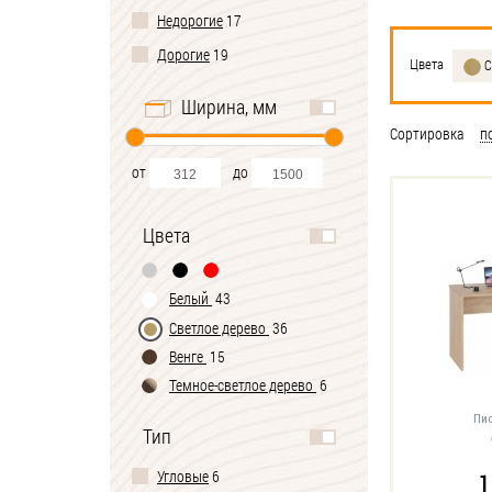
Недорогие
17
Дорогие
19
Цвета
С
Ширина, мм
Сортировка
п
от
до
Цвета
Белый
43
Светлое дерево
36
Венге
15
Темное-cветлое дерево
6
Черно-белый
1
Пис
Тип
Угловые
6
1