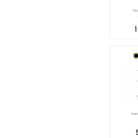
Пис
1
Комп