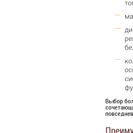
то
ма
ди
ре
бе
ко
ос
си
фу
Выбор бол
сочетающи
повседнев
Преиму