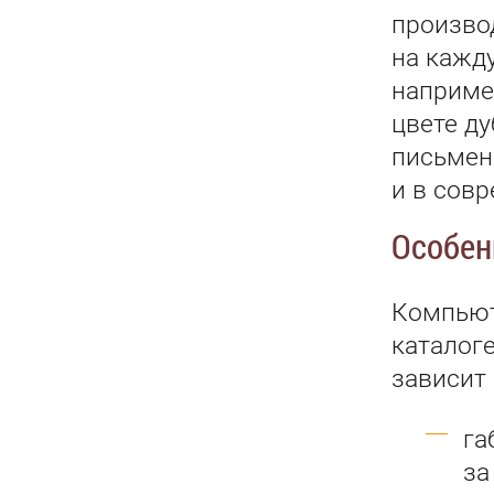
произво
на кажд
наприме
цвете ду
письменн
и в сов
Особен
Компьют
каталог
зависит
га
за