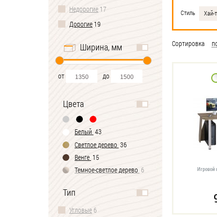
Недорогие
17
Стиль
Хай-
Дорогие
19
Сортировка
п
Ширина, мм
от
до
Цвета
Белый
43
Светлое дерево
36
Венге
15
Темное-cветлое дерево
6
Игровой
Черно-белый
1
Тип
Угловые
6