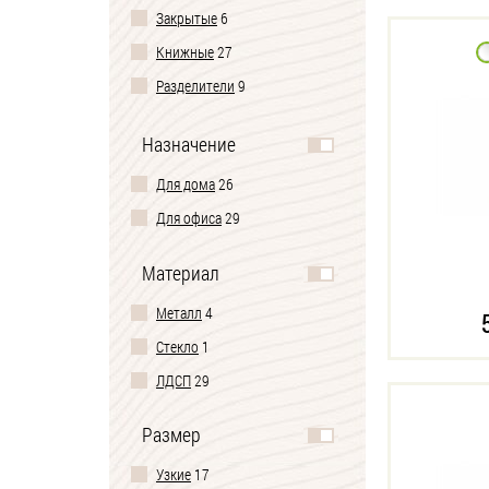
Закрытые
6
Книжные
27
Разделители
9
Напольные
28
Назначение
Модульные
7
Для дома
26
Пристенные
29
Для офиса
29
Без задней стенки
18
Материал
Металл
4
Стекло
1
ЛДСП
29
Размер
Узкие
17