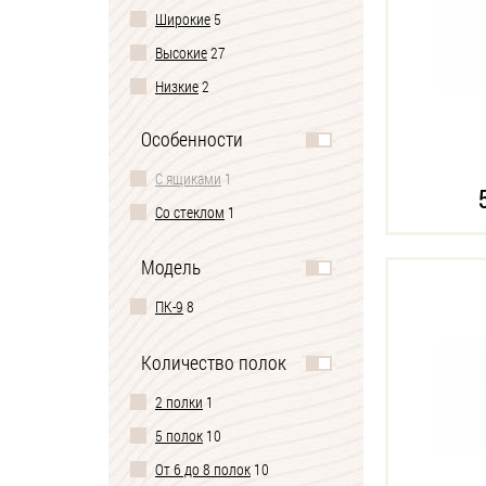
Широкие
5
Высокие
27
Низкие
2
Особенности
С ящиками
1
Со стеклом
1
Модель
ПК-9
8
Количество полок
2 полки
1
5 полок
10
От 6 до 8 полок
10