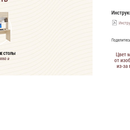
Инструк
Инстру
Поделитесь
Е СТОЛЫ
Цвет 
19060
от изо
i
из-за