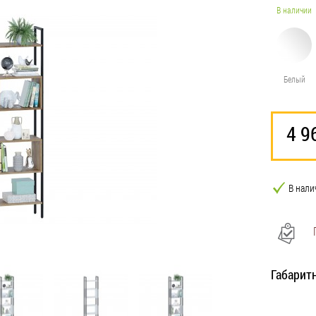
В наличии
Белый
4 9
В нали
Габарит