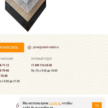
АТНАЯ СВЯЗЬ
privet@sokol-mebel.ru
Т-МАГАЗИН
ОПТОВЫЙ ОТДЕЛ
8-71-12
+7 499 110-24-00
0-79-66
Пн.-Пт.с 9:00 до 18:00
-76-80
 с 9:00 до 21:00
Мы используем
, чтобы
cookie
124482, г. Москва, г. Зеленоград,
Ок
сайт был удобным