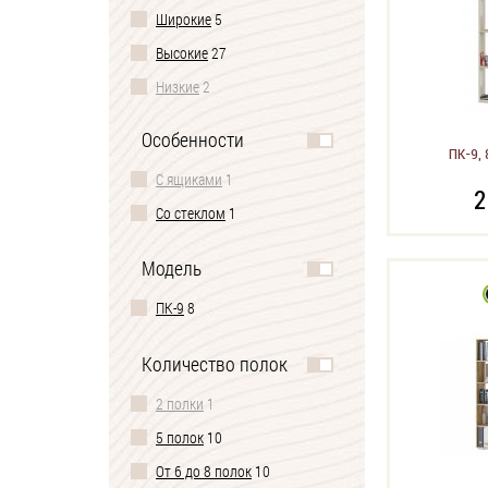
Широкие
5
Высокие
27
Низкие
2
Особенности
ПК-9, 
С ящиками
1
2
Со стеклом
1
Модель
ПК-9
8
Количество полок
2 полки
1
5 полок
10
От 6 до 8 полок
10