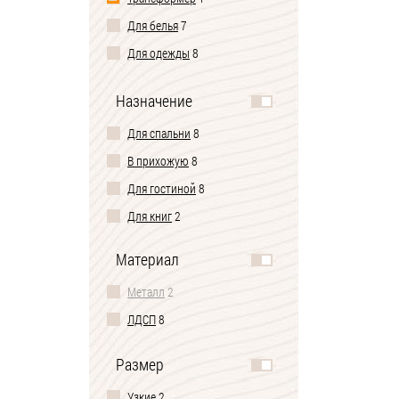
Для белья
7
Для одежды
8
Под телевизор
5
Назначение
Туалетный комод-столик
1
Для спальни
8
В прихожую
8
Для гостиной
8
Для книг
2
Материал
Металл
2
ЛДСП
8
Размер
Узкие
2