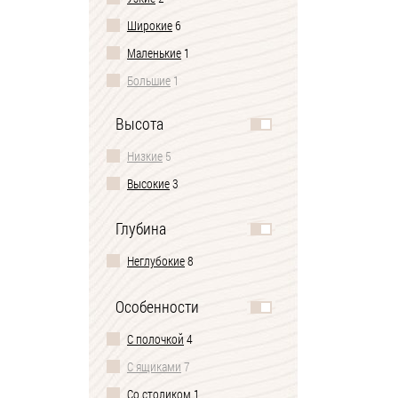
Широкие
6
Маленькие
1
Большие
1
Высота
Низкие
5
Высокие
3
Глубина
Неглубокие
8
Особенности
С полочкой
4
С ящиками
7
Со столиком
1