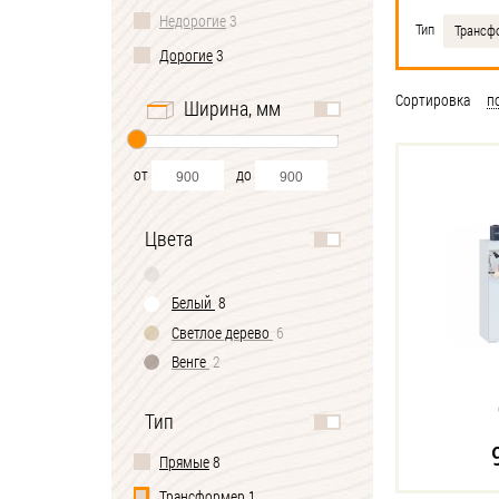
Недорогие
3
Тип
Трансф
Дорогие
3
Сортировка
п
Ширина, мм
от
до
Цвета
Белый
8
Светлое дерево
6
Венге
2
Тип
Прямые
8
Трансформер
1