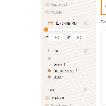
Недорогие
3
Дорогие
3
Сор
Ширина, мм
от
до
Цвета
Белый
8
Светлое дерево
6
Венге
2
Тип
Прямые
8
Трансформер
1