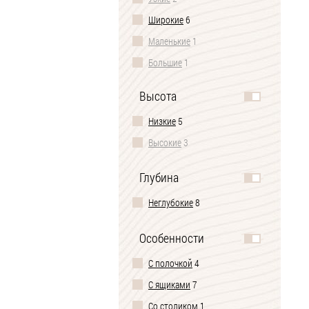
Широкие
6
Маленькие
1
Большие
1
Высота
Низкие
5
Высокие
3
Глубина
Неглубокие
8
Особенности
С полочкой
4
С ящиками
7
Со столиком
1