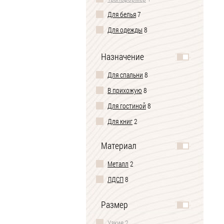
Для белья
7
Для одежды
8
Под телевизор
5
Назначение
Туалетный комод-столик
1
Для спальни
8
В прихожую
8
Для гостиной
8
Для книг
2
Материал
Металл
2
ЛДСП
8
Размер
Узкие
2