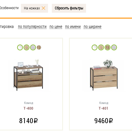
Особенности
На ножках
Сбросить фильтры
тировка
по популярности
по цене
по имени
по ширине
Комод
Комод
Т-400
Т-401
8140
9460
i
i