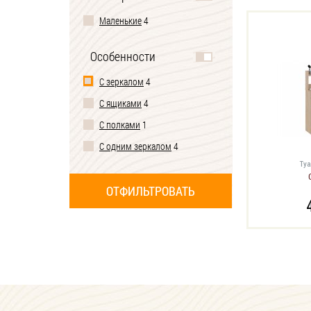
Маленькие
4
Особенности
С зеркалом
4
С ящиками
4
С полками
1
С одним зеркалом
4
Туа