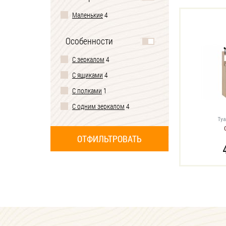
Маленькие
4
Особенности
С зеркалом
4
С ящиками
4
С полками
1
С одним зеркалом
4
Туа