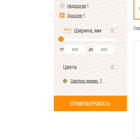
Недорогие
1
Дорогие
1
Сор
Ширина, мм
от
до
Цвета
Светлое дерево
2