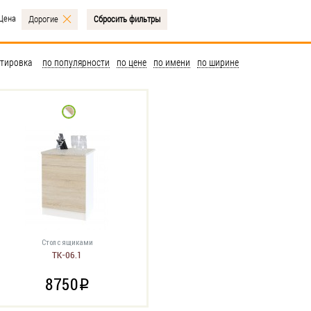
Цена
Дорогие
Сбросить фильтры
тировка
по популярности
по цене
по имени
по ширине
Стол с ящиками
ТК-06.1
8750
i