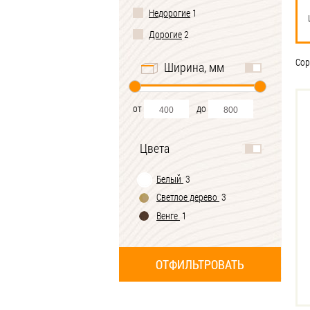
Недорогие
1
Дорогие
2
Сор
Ширина, мм
от
до
Цвета
Белый
3
Светлое дерево
3
Венге
1