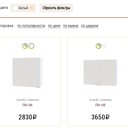
Цвета
Сбросить фильтры
Белый
тировка
по популярности
по цене
по имени
по ширине
Шкаф с полками
Шкаф с полками
ПН-06
ПН-08
2830
3650
i
i