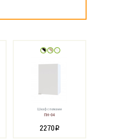
Шкаф с полками
ПН-04
2270
i