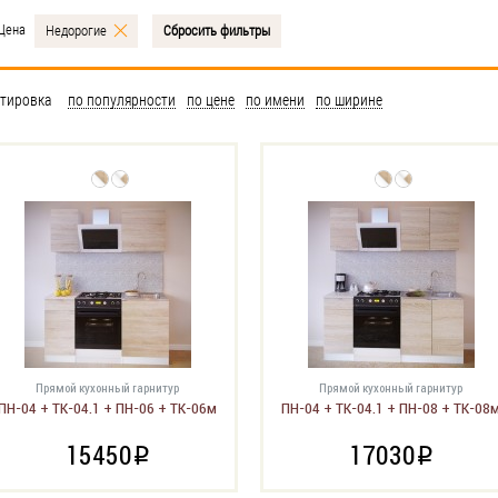
Цена
Недорогие
Сбросить фильтры
тировка
по популярности
по цене
по имени
по ширине
Прямой кухонный гарнитур
Прямой кухонный гарнитур
ПН-04 + ТК-04.1 + ПН-06 + ТК-06м
ПН-04 + ТК-04.1 + ПН-08 + ТК-08
15450
17030
i
i