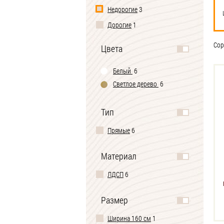
Недорогие
3
Дорогие
1
Сор
Цвета
Белый
6
Светлое дерево
6
Тип
Прямые
6
Материал
ЛДСП
6
Размер
Ширина 160 см
1