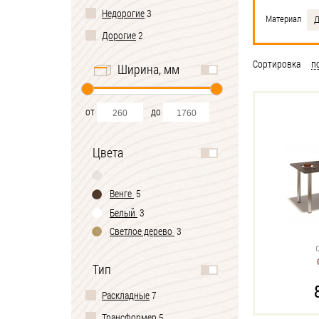
Недорогие
3
Материал
Д
Дорогие
2
Сортировка
п
Ширина, мм
от
до
Цвета
Венге
5
Белый
3
Светлое дерево
3
Тип
Раскладные
7
Трансформер
5