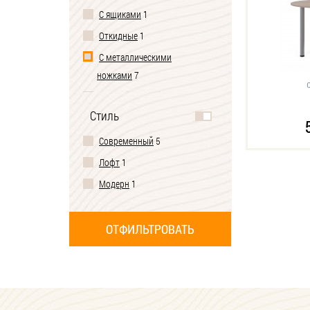
С ящиками
1
Откидные
1
С металлическими
ножками
7
С одной ножкой
1
Стиль
Современный
5
Лофт
1
Модерн
1