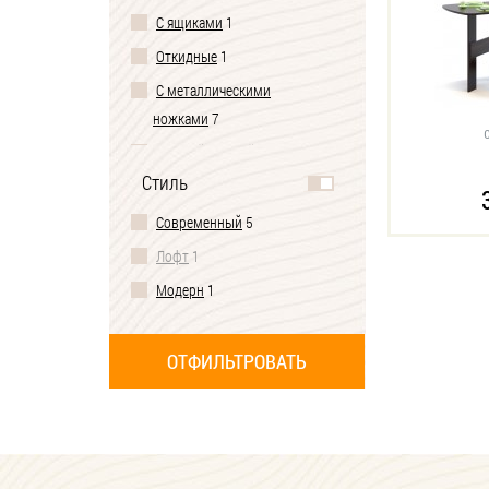
С ящиками
1
Откидные
1
С металлическими
ножками
7
С одной ножкой
1
Стиль
Современный
5
Лофт
1
Модерн
1