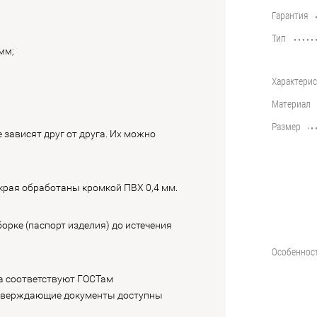
Гарантия
••••••••••••••••••••••••••••••••••••••••
Тип
••••••••••••••••••••••••••••••••••••••••
 мм;
Характерис
••••••••••••••••••••••••••••••••••••••••
Материал
••••••••••••••••••••••••••••••••••••••••
Размер
••••••••••••••••••••••••••••••••••••••••
 зависят друг от друга. Их можно
края обработаны кромкой ПВХ 0,4 мм.
орке (паспорт изделия) до истечения
Особеннос
••••••••••••••••••••••••••••••••••••••••
а соответствуют ГОСТам
тверждающие документы доступны