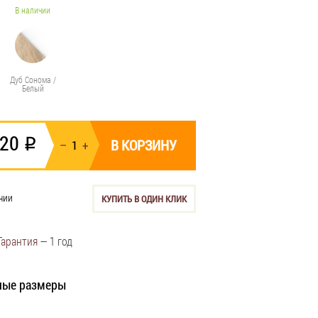
В наличии
Дуб Сонома /
Белый
320
i
В КОРЗИНУ
чии
КУПИТЬ В ОДИН КЛИК
Гарантия —
1 год
ные размеры