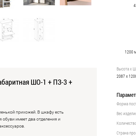
4
1200
Высота х Ш
2087
х
120
баритная ШО-1 + ПЗ-3 +
Парамет
Форма пос
••••••••••••••••••••••••••••••••••••••••
енькой прихожей. В шкафу есть
Вес издели
••••••••••••••••••••••••••••••••••••••••
я обуви имеет два отделения и
Количеств
••••••••••••••••••••••••••••••••••••••••
аксессуаров.
Страна пр
••••••••••••••••••••••••••••••••••••••••