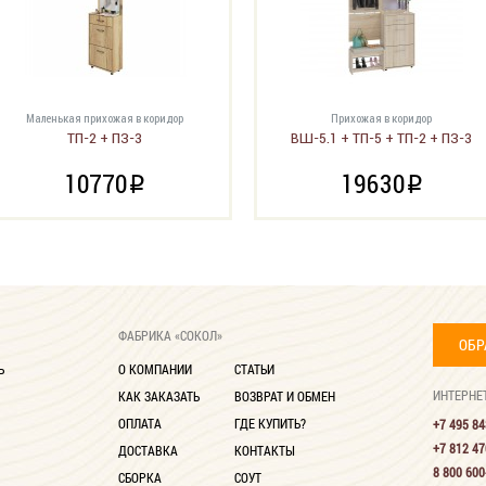
Маленькая прихожая в коридор
Прихожая в коридор
ТП-2 + ПЗ-3
ВШ-5.1 + ТП-5 + ТП-2 + ПЗ-3
10770
19630
i
i
ФАБРИКА «СОКОЛ»
ОБР
Ь
О КОМПАНИИ
СТАТЬИ
ИНТЕРНЕ
КАК ЗАКАЗАТЬ
ВОЗВРАТ И ОБМЕН
ОПЛАТА
ГДЕ КУПИТЬ?
+7 495 84
+7 812 47
ДОСТАВКА
КОНТАКТЫ
8 800 600
СБОРКА
СОУТ