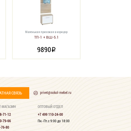
Маленькая прихожая в коридор
ТП-1 + ВШ-5.1
9890
i
АТНАЯ СВЯЗЬ
privet@sokol-mebel.ru
Т-МАГАЗИН
ОПТОВЫЙ ОТДЕЛ
8-71-12
+7 499 110-24-00
0-79-66
Пн.-Пт.с 9:00 до 18:00
-76-80