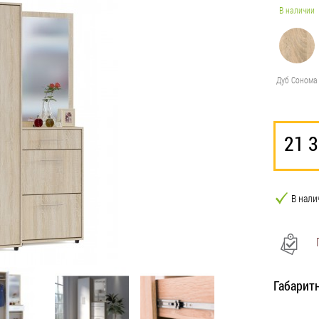
В наличии
Дуб Сонома
21 
В нали
Габарит