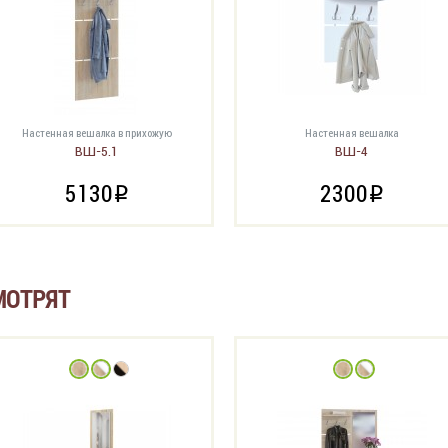
Настенная вешалка в прихожую
Настенная вешалка
ВШ-5.1
ВШ-4
5130
2300
i
i
МОТРЯТ