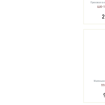
Прихожая в 
Глубина до 30 см
9
ШО-1 
2
Маленькая
ТП