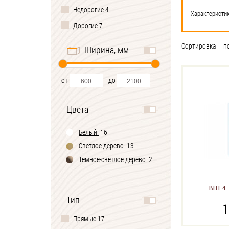
Недорогие
4
Характеристи
Дорогие
7
Сортировка
п
Ширина, мм
от
до
Цвета
Белый
16
Светлое дерево
13
Темное-cветлое дерево
2
ВШ-4 
Тип
1
Прямые
17