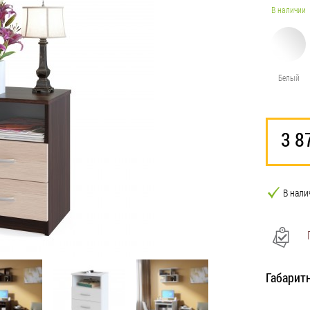
В наличии
Белый
3 8
В нали
Габарит