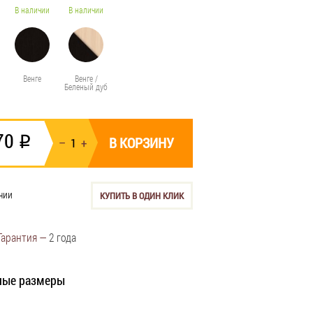
В наличии
В наличии
Венге
Венге /
Беленый дуб
70
i
В КОРЗИНУ
чии
КУПИТЬ В ОДИН КЛИК
Гарантия —
2 года
ные размеры