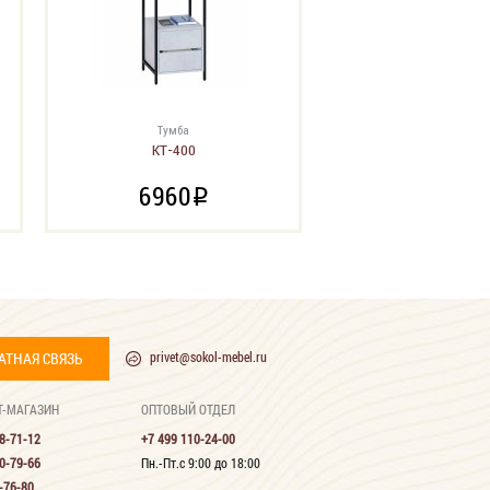
Тумба
КТ-400
6960
i
АТНАЯ СВЯЗЬ
privet@sokol-mebel.ru
Т-МАГАЗИН
ОПТОВЫЙ ОТДЕЛ
8-71-12
+7 499 110-24-00
0-79-66
Пн.-Пт.с 9:00 до 18:00
-76-80