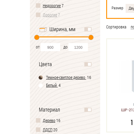
Недорогие
7
Размер
Дв
Дорогие
7
Сортировка
п
Ширина, мм
от
до
Цвета
Темное-cветлое дерево
16
Белый
4
Материал
ШР-212
Дерево
16
1
ЛДСП
20