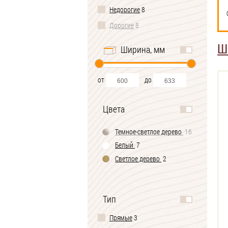
Недорогие
8
Дорогие
8
Ш
Ширина, мм
от
до
Цвета
Темное-cветлое дерево
16
Белый
7
Светлое дерево
2
Тип
Прямые
3