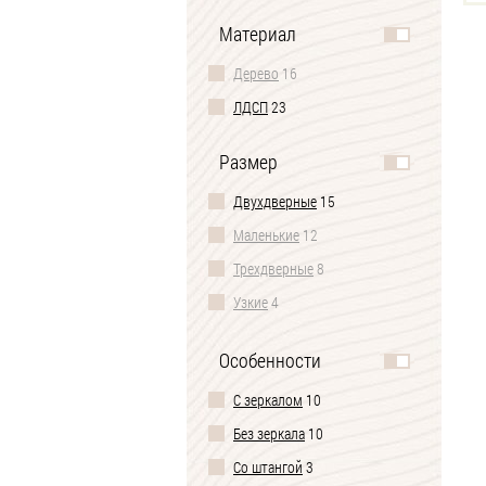
Материал
Дерево
16
ЛДСП
23
Размер
Двухдверные
15
Маленькие
12
Трехдверные
8
Узкие
4
Большие
4
Особенности
С зеркалом
10
Без зеркала
10
Со штангой
3