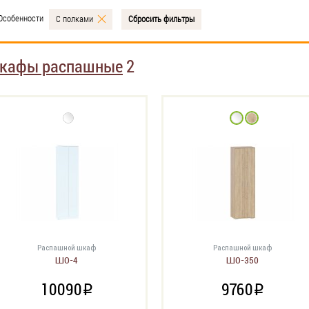
Особенности
С полками
Сбросить фильтры
кафы распашные
2
Распашной шкаф
Распашной шкаф
ШО-4
ШО-350
10090
9760
i
i